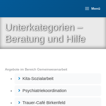
Zum
Inhalt
Menü
springen
Unterkategorien –
Beratung und Hilfe
Angebote im Bereich Gemeinwesenarbeit
Kita-Sozialarbeit
Psychiatriekoordination
Trauer-Café Birkenfeld