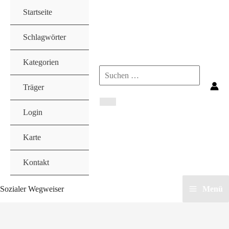
Zum
Startseite
Inhalt
springen
Schlagwörter
Kategorien
Search
Träger
for:
Login
Karte
Kontakt
Sozialer Wegweiser
Menü