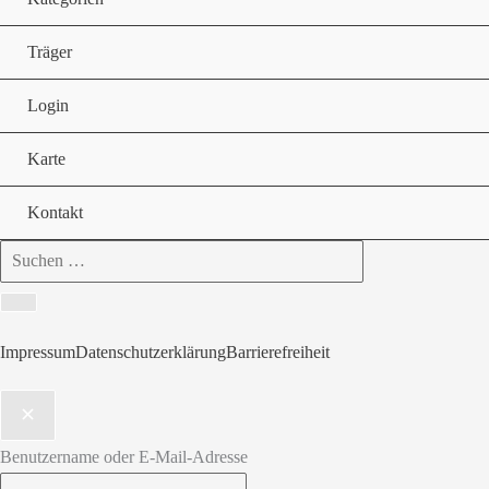
Träger
Login
Karte
Kontakt
Search
for:
Impressum
Datenschutzerklärung
Barrierefreiheit
Benutzername oder E-Mail-Adresse