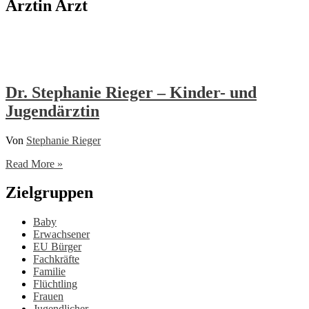
Ärztin Arzt
Dr. Stephanie Rieger – Kinder- und
Jugendärztin
Von
Stephanie Rieger
Dr.
Read More »
Stephanie
Rieger
Zielgruppen
–
Kinder-
Baby
und
Erwachsener
Jugendärztin
EU Bürger
Fachkräfte
Familie
Flüchtling
Frauen
Jugendlicher