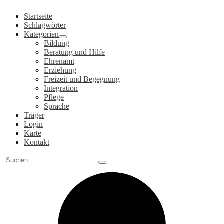
Zum
Startseite
Inhalt
Schlagwörter
springen
Kategorien
Bildung
Beratung und Hilfe
Ehrenamt
Erziehung
Freizeit und Begegnung
Integration
Pflege
Sprache
Träger
Login
Karte
Kontakt
Search
for: