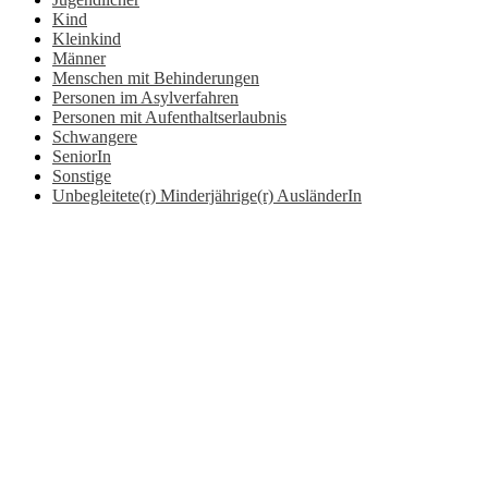
Kind
Kleinkind
Männer
Menschen mit Behinderungen
Personen im Asylverfahren
Personen mit Aufenthaltserlaubnis
Schwangere
SeniorIn
Sonstige
Unbegleitete(r) Minderjährige(r) AusländerIn