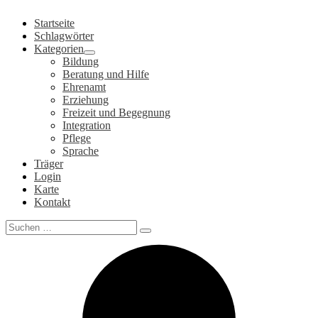
Zum
Startseite
Inhalt
Schlagwörter
springen
Kategorien
Bildung
Beratung und Hilfe
Ehrenamt
Erziehung
Freizeit und Begegnung
Integration
Pflege
Sprache
Träger
Login
Karte
Kontakt
Search
for: