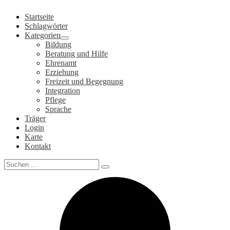
Zum
Startseite
Inhalt
Schlagwörter
springen
Kategorien
Bildung
Beratung und Hilfe
Ehrenamt
Erziehung
Freizeit und Begegnung
Integration
Pflege
Sprache
Träger
Login
Karte
Kontakt
Search
for: