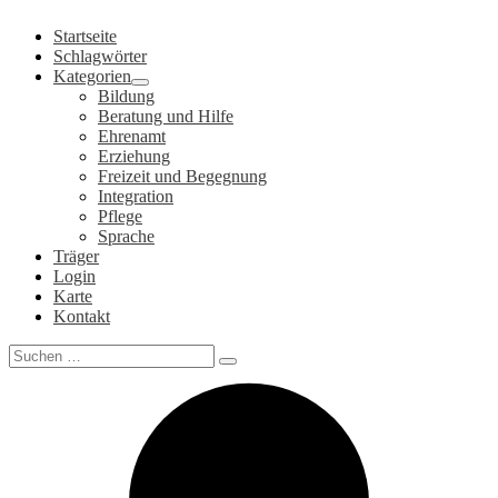
Zum
Startseite
Inhalt
Schlagwörter
springen
Kategorien
Bildung
Beratung und Hilfe
Ehrenamt
Erziehung
Freizeit und Begegnung
Integration
Pflege
Sprache
Träger
Login
Karte
Kontakt
Search
for: