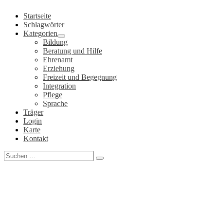
Zum
Startseite
Inhalt
Schlagwörter
springen
Kategorien
Bildung
Beratung und Hilfe
Ehrenamt
Erziehung
Freizeit und Begegnung
Integration
Pflege
Sprache
Träger
Login
Karte
Kontakt
Search
for: