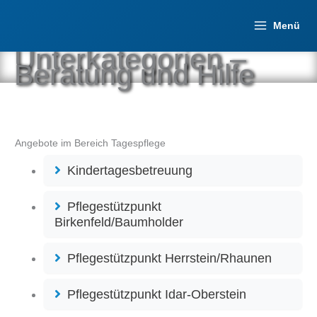
Zum
Inhalt
Menü
springen
Unterkategorien –
Beratung und Hilfe
Angebote im Bereich Tagespflege
Kindertagesbetreuung
Pflegestützpunkt
Birkenfeld/Baumholder
Pflegestützpunkt Herrstein/Rhaunen
Pflegestützpunkt Idar-Oberstein